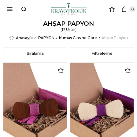
0
AHŞAP PAPYON
(
17 Ürün
)
Anasayfa
PAPYON
Kumaş Cinsine Göre
Ahşap Papyon
Sıralama
Filtreleme