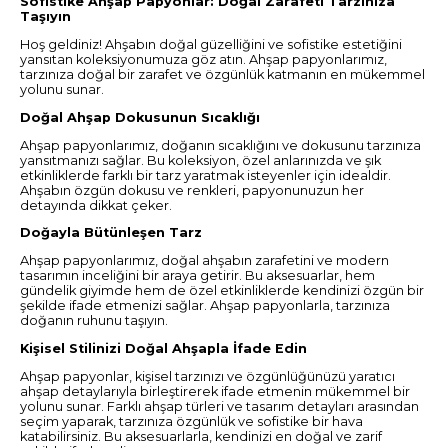
Sofistike Ahşap Papyonlar: Doğal Zarafeti Tarzınıza
Taşıyın
Hoş geldiniz! Ahşabın doğal güzelliğini ve sofistike estetiğini
yansıtan koleksiyonumuza göz atın. Ahşap papyonlarımız,
tarzınıza doğal bir zarafet ve özgünlük katmanın en mükemmel
yolunu sunar.
Doğal Ahşap Dokusunun Sıcaklığı
Ahşap papyonlarımız, doğanın sıcaklığını ve dokusunu tarzınıza
yansıtmanızı sağlar. Bu koleksiyon, özel anlarınızda ve şık
etkinliklerde farklı bir tarz yaratmak isteyenler için idealdir.
Ahşabın özgün dokusu ve renkleri, papyonunuzun her
detayında dikkat çeker.
Doğayla Bütünleşen Tarz
Ahşap papyonlarımız, doğal ahşabın zarafetini ve modern
tasarımın inceliğini bir araya getirir. Bu aksesuarlar, hem
gündelik giyimde hem de özel etkinliklerde kendinizi özgün bir
şekilde ifade etmenizi sağlar. Ahşap papyonlarla, tarzınıza
doğanın ruhunu taşıyın.
Kişisel Stilinizi Doğal Ahşapla İfade Edin
Ahşap papyonlar, kişisel tarzınızı ve özgünlüğünüzü yaratıcı
ahşap detaylarıyla birleştirerek ifade etmenin mükemmel bir
yolunu sunar. Farklı ahşap türleri ve tasarım detayları arasından
seçim yaparak, tarzınıza özgünlük ve sofistike bir hava
katabilirsiniz. Bu aksesuarlarla, kendinizi en doğal ve zarif