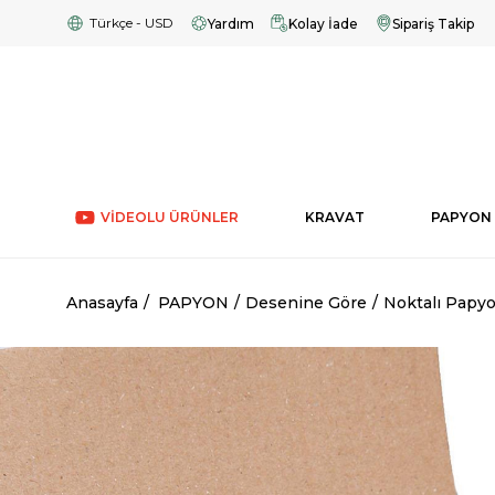
Türkçe - USD
Yardım
Kolay İade
Sipariş Takip
VİDEOLU ÜRÜNLER
KRAVAT
PAPYON
Anasayfa
PAPYON
Desenine Göre
Noktalı Papy