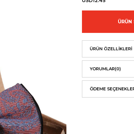
USD12.45
ÜRÜN 
ÜRÜN ÖZELLIKLERI
YORUMLAR
(0)
ÖDEME SEÇENEKLER