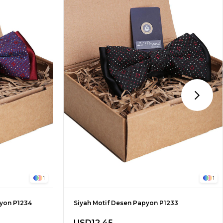
1
1
pyon P1234
Siyah Motif Desen Papyon P1233
USD12.45