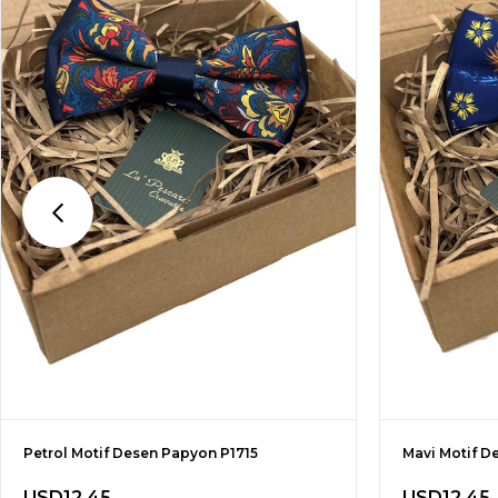
Petrol Motif Desen Papyon P1715
Mavi Motif D
USD12.45
USD12.45