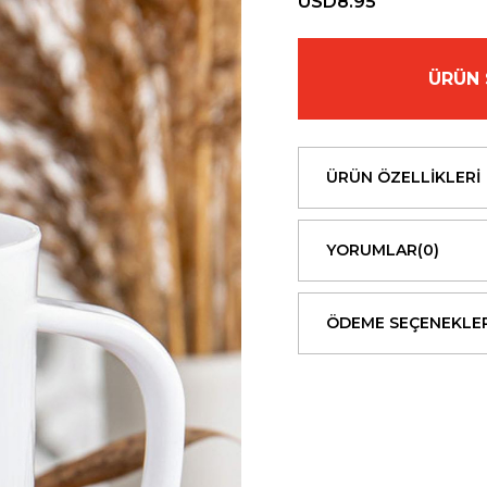
USD8.95
ÜRÜN 
ÜRÜN ÖZELLIKLERI
YORUMLAR
(0)
ÖDEME SEÇENEKLER