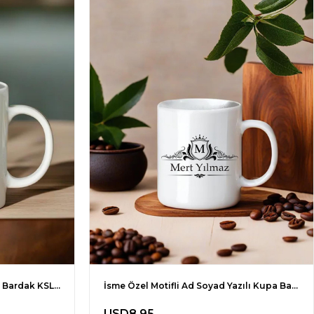
İsme Özel Çiçek Desenli Kupa Bardak KSL13
İsme Özel Motifli Ad Soyad Yazılı Kupa Bardak KSL31
USD8.95