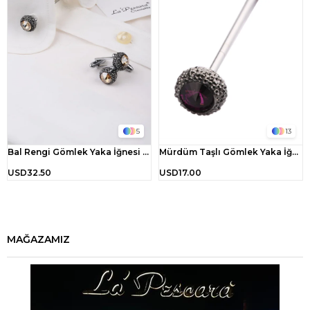
5
13
Bal Rengi Gömlek Yaka İğnesi ve Kol Düğmesi CBC05
Mürdüm Taşlı Gömlek Yaka İğnesi GI122
USD32.50
USD17.00
MAĞAZAMIZ