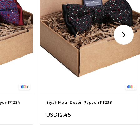
1
1
pyon P1234
Siyah Motif Desen Papyon P1233
USD12.45