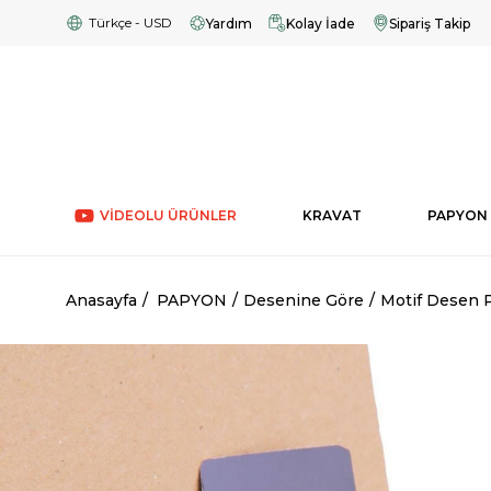
Türkçe - USD
Yardım
Kolay İade
Sipariş Takip
VİDEOLU ÜRÜNLER
KRAVAT
PAPYON
Anasayfa
PAPYON
Desenine Göre
Motif Desen 