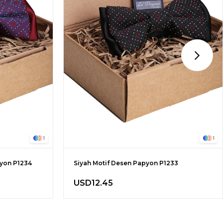
1
1
pyon P1234
Siyah Motif Desen Papyon P1233
USD12.45