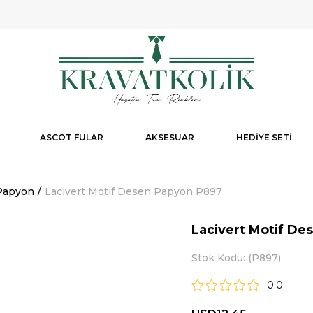
ASCOT FULAR
AKSESUAR
HEDİYE SETİ
Papyon
Lacivert Motif Desen Papyon P897
Lacivert Motif D
Stok Kodu
(P897)
0.0