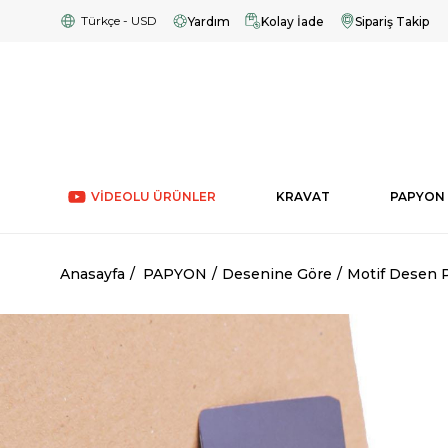
Türkçe - USD
Yardım
Kolay İade
Sipariş Takip
VİDEOLU ÜRÜNLER
KRAVAT
PAPYON
Anasayfa
PAPYON
Desenine Göre
Motif Desen 