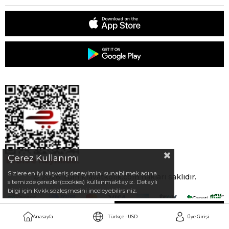
Çerez Kullanımı
Sizlere en iyi alışveriş deneyimini sunabilmek adına
© 2026 Tüm kravatkolik.com hakları saklıdır.
sitemizde çerezler(cookies) kullanmaktayız. Detaylı
bilgi için Kvkk sözleşmesini inceleyebilirsiniz.
USD12.45
Türkçe - USD
Anasayfa
Üye Girişi