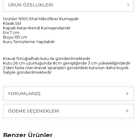
ÜRÜN ÖZELLIKLERI
Ürünler %100 İthal Mikrofiber Kumaşıdır
Klasik Stil
Kapak Astarı Kendi Kumaşındandır
Eni 7 cm
Boyu 155 cm
Kuru Temizleme Yapılabilir
Kravat fotoğraftaki kutu ile gönderilmektedir
Kutu 26 cm uzunluğunda 8cm genişliğinde 3 cm yüksekliğindedir
2'den fazla olan kravat siparişleri görseldeki kutunun daha büyük
haliyle gönderilmektedir
YORUMLAR
(0)
ÖDEME SEÇENEKLERI
Benzer Ürünler