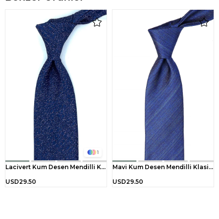
1
Lacivert Kum Desen Mendilli Klasik Kravat KK10928
Mavi Kum Desen Mendilli Klasik Kravat KK10636
USD29.50
USD29.50